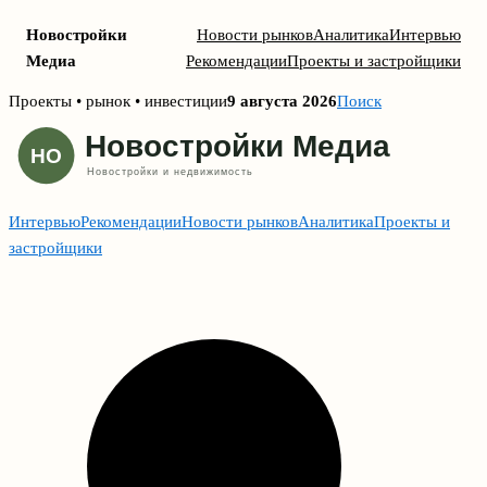
Новостройки
Новости рынков
Аналитика
Интервью
Медиа
Рекомендации
Проекты и застройщики
Skip
Проекты • рынок • инвестиции
9 августа 2026
Поиск
to
content
Интервью
Рекомендации
Новости рынков
Аналитика
Проекты и
застройщики