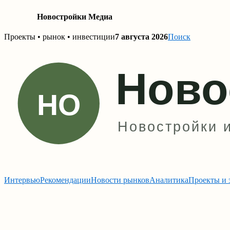
Новостройки Медиа
Skip
Проекты • рынок • инвестиции
7 августа 2026
Поиск
to
content
Интервью
Рекомендации
Новости рынков
Аналитика
Проекты и 