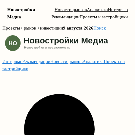
Новостройки
Новости рынков
Аналитика
Интервью
Медиа
Рекомендации
Проекты и застройщики
Skip
Проекты • рынок • инвестиции
9 августа 2026
Поиск
to
content
Интервью
Рекомендации
Новости рынков
Аналитика
Проекты и
застройщики