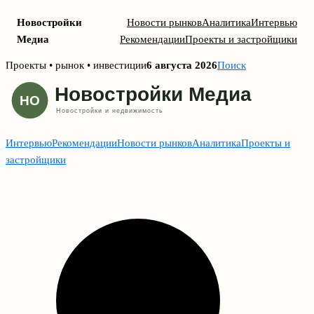
Новостройки
Новости рынков
Аналитика
Интервью
Медиа
Рекомендации
Проекты и застройщики
Skip
Проекты • рынок • инвестиции
6 августа 2026
Поиск
to
content
Интервью
Рекомендации
Новости рынков
Аналитика
Проекты и
застройщики