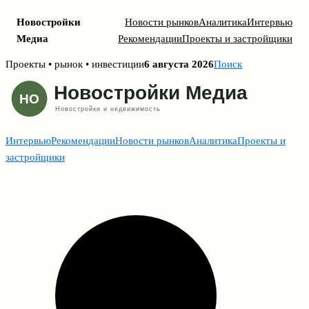
Новостройки
Новости рынков
Аналитика
Интервью
Медиа
Рекомендации
Проекты и застройщики
Skip
Проекты • рынок • инвестиции
6 августа 2026
Поиск
to
content
Интервью
Рекомендации
Новости рынков
Аналитика
Проекты и
застройщики