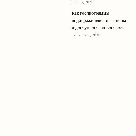
апреля, 2026
Как госпрограммы
поддержки влияют на цены
и доступность новостроек
23 апреля, 2026
Сравнение региональных
рынков новостроек: где
сейчас самые выгодные
предложения
22 апреля, 2026
© 2026 Новостройки Медиа
Новостройки и недвижимость
News
Аналитика