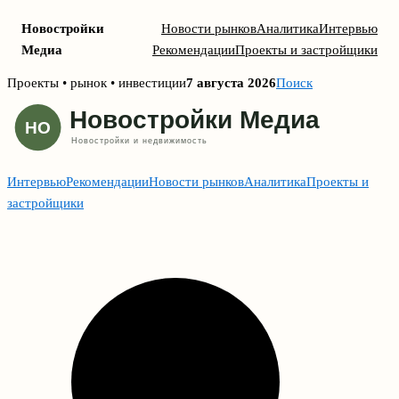
Новостройки
Новости рынков
Аналитика
Интервью
Медиа
Рекомендации
Проекты и застройщики
Skip
Проекты • рынок • инвестиции
7 августа 2026
Поиск
to
content
Интервью
Рекомендации
Новости рынков
Аналитика
Проекты и
застройщики