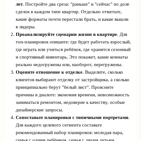
лет
. Постройте два среза: "раньше" и "сейчас" по доле
сделок в каждом типе квартир. Отдельно отметьте,
какие форматы почти перестали брать, и какие вышли
в лидеры.
Проанализируйте сценарии жизни в квартире
. Для
топ‑планировок опишите: где будет работать взрослый,
где играть или учиться ребёнок, где хранится сезонный
и спортивный инвентарь. Это покажет, какие комнаты
реально недогружены или, наоборот, перегружены.
Оцените отношение к отделке
. Выделите, сколько
клиентов выбирают отделку от застройщика, а сколько
принципиально берут "белый лист". Проясните
причины в диалоге: экономия времени, невозможность
заниматься ремонтом, недоверие к качеству, особые
дизайнерские запросы.
Сопоставьте планировки с типичными портретами
.
Для каждого целевого сегмента составьте
рекомендованный набор планировок: молодая пара,
семья с одним ребёнком, семья с двумя детьми,