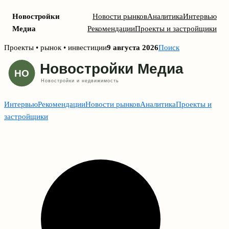
Новостройки
Новости рынков
Аналитика
Интервью
Медиа
Рекомендации
Проекты и застройщики
Skip
Проекты • рынок • инвестиции
9 августа 2026
Поиск
to
content
Интервью
Рекомендации
Новости рынков
Аналитика
Проекты и
застройщики