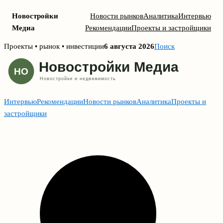
Новостройки
Новости рынков
Аналитика
Интервью
Медиа
Рекомендации
Проекты и застройщики
Skip
Проекты • рынок • инвестиции
6 августа 2026
Поиск
to
content
Интервью
Рекомендации
Новости рынков
Аналитика
Проекты и
застройщики