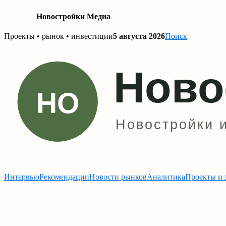
Новостройки Медиа
Skip
Проекты • рынок • инвестиции
5 августа 2026
Поиск
to
content
Интервью
Рекомендации
Новости рынков
Аналитика
Проекты и 