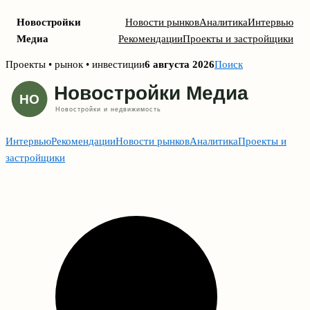
Новостройки
Новости рынков
Аналитика
Интервью
Медиа
Рекомендации
Проекты и застройщики
Skip
Проекты • рынок • инвестиции
6 августа 2026
Поиск
to
content
Интервью
Рекомендации
Новости рынков
Аналитика
Проекты и
застройщики