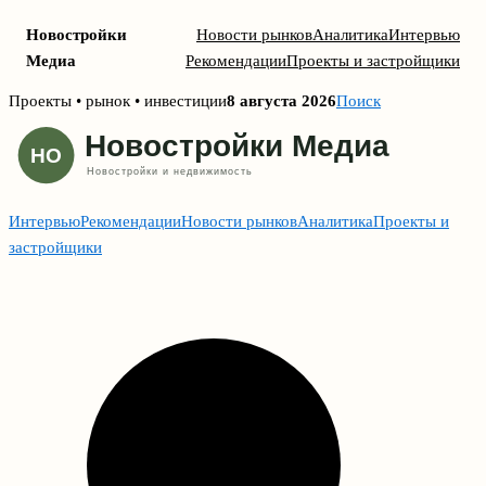
Новостройки
Новости рынков
Аналитика
Интервью
Медиа
Рекомендации
Проекты и застройщики
Skip
Проекты • рынок • инвестиции
8 августа 2026
Поиск
to
content
Интервью
Рекомендации
Новости рынков
Аналитика
Проекты и
застройщики