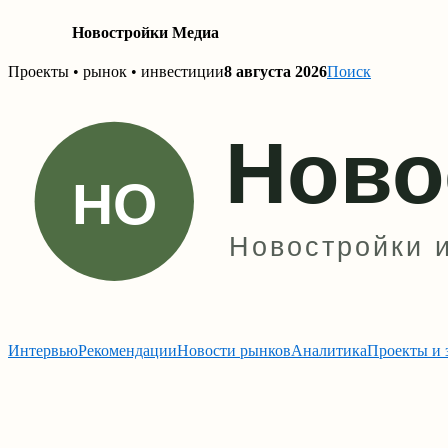
Новостройки Медиа
Skip
Проекты • рынок • инвестиции
8 августа 2026
Поиск
to
content
Интервью
Рекомендации
Новости рынков
Аналитика
Проекты и 