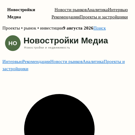
Новостройки
Новости рынков
Аналитика
Интервью
Медиа
Рекомендации
Проекты и застройщики
Skip
Проекты • рынок • инвестиции
9 августа 2026
Поиск
to
content
Интервью
Рекомендации
Новости рынков
Аналитика
Проекты и
застройщики