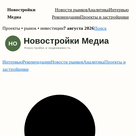
Новостройки
Новости рынков
Аналитика
Интервью
Медиа
Рекомендации
Проекты и застройщики
Skip
Проекты • рынок • инвестиции
7 августа 2026
Поиск
to
content
Интервью
Рекомендации
Новости рынков
Аналитика
Проекты и
застройщики