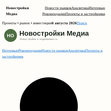
Новостройки
Новости рынков
Аналитика
Интервью
Медиа
Рекомендации
Проекты и застройщики
Skip
Проекты • рынок • инвестиции
6 августа 2026
Поиск
to
content
Интервью
Рекомендации
Новости рынков
Аналитика
Проекты и
застройщики