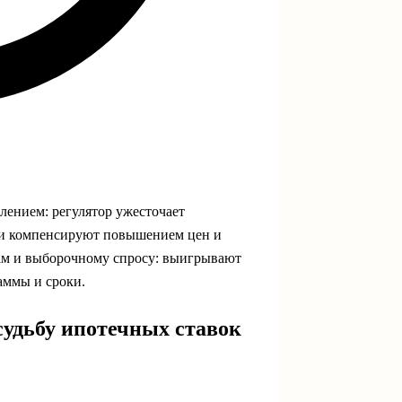
лением: регулятор ужесточает
ки компенсируют повышением цен и
ьгам и выборочному спросу: выигрывают
аммы и сроки.
судьбу ипотечных ставок