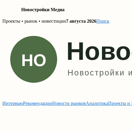
Новостройки Медиа
Skip
Проекты • рынок • инвестиции
7 августа 2026
Поиск
to
content
Интервью
Рекомендации
Новости рынков
Аналитика
Проекты и 