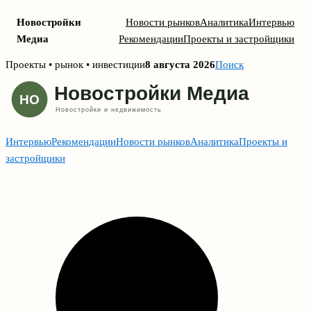
Новостройки
Новости рынков
Аналитика
Интервью
Медиа
Рекомендации
Проекты и застройщики
Skip
Проекты • рынок • инвестиции
8 августа 2026
Поиск
to
content
Интервью
Рекомендации
Новости рынков
Аналитика
Проекты и
застройщики