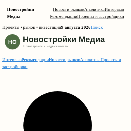
Новостройки
Новости рынков
Аналитика
Интервью
Медиа
Рекомендации
Проекты и застройщики
Skip
Проекты • рынок • инвестиции
9 августа 2026
Поиск
to
content
Интервью
Рекомендации
Новости рынков
Аналитика
Проекты и
застройщики