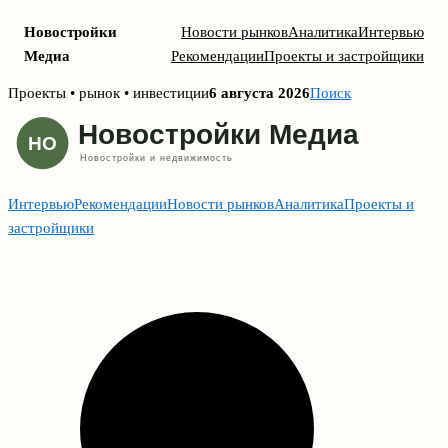
Новостройки
Новости рынков
Аналитика
Интервью
Медиа
Рекомендации
Проекты и застройщики
Skip
Проекты • рынок • инвестиции
6 августа 2026
Поиск
to
content
Интервью
Рекомендации
Новости рынков
Аналитика
Проекты и
застройщики