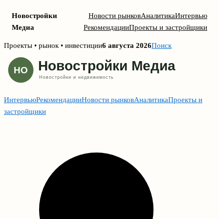
Новостройки
Новости рынков
Аналитика
Интервью
Медиа
Рекомендации
Проекты и застройщики
Skip
Проекты • рынок • инвестиции
6 августа 2026
Поиск
to
content
Интервью
Рекомендации
Новости рынков
Аналитика
Проекты и
застройщики