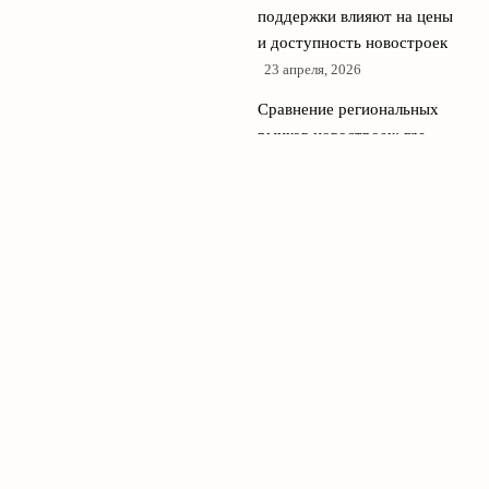
поддержки влияют на цены
и доступность новостроек
23 апреля, 2026
Сравнение региональных
рынков новостроек: где
сейчас самые выгодные
предложения
22 апреля, 2026
© 2026 Новостройки Медиа
Новостройки и недвижимость
News
Аналитика
Интервью
Новости рынков