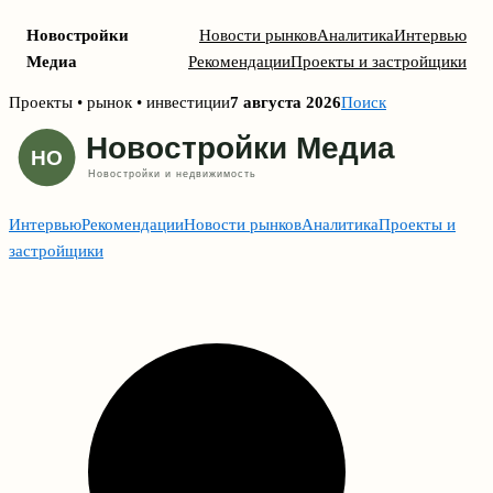
Новостройки
Новости рынков
Аналитика
Интервью
Медиа
Рекомендации
Проекты и застройщики
Skip
Проекты • рынок • инвестиции
7 августа 2026
Поиск
to
content
Интервью
Рекомендации
Новости рынков
Аналитика
Проекты и
застройщики