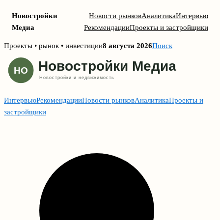
Новостройки
Новости рынков
Аналитика
Интервью
Медиа
Рекомендации
Проекты и застройщики
Skip
Проекты • рынок • инвестиции
8 августа 2026
Поиск
to
content
Интервью
Рекомендации
Новости рынков
Аналитика
Проекты и
застройщики