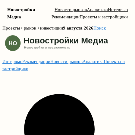
Новостройки
Новости рынков
Аналитика
Интервью
Медиа
Рекомендации
Проекты и застройщики
Skip
Проекты • рынок • инвестиции
9 августа 2026
Поиск
to
content
Интервью
Рекомендации
Новости рынков
Аналитика
Проекты и
застройщики